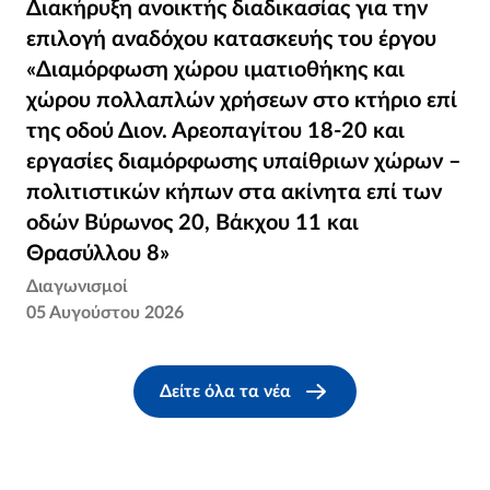
Διακήρυξη ανοικτής διαδικασίας για την
Διακήρυξη ανοικτής διαδικασίας για την
επιλογή αναδόχου κατασκευής του έργου
επιλογή αναδόχου κατασκευής του έργου
«Διαμόρφωση χώρου ιματιοθήκης και χώρου
«Διαμόρφωση χώρου ιματιοθήκης και
πολλαπλών χρήσεων στο κτήριο επί της
χώρου πολλαπλών χρήσεων στο κτήριο επί
οδού Διον. Αρεοπαγίτου 18-20 και εργασίες
της οδού Διον. Αρεοπαγίτου 18-20 και
διαμόρφωσης υπαίθριων χώρων –
εργασίες διαμόρφωσης υπαίθριων χώρων –
πολιτιστικών κήπων στα ακίνητα επί των
πολιτιστικών κήπων στα ακίνητα επί των
οδών Βύρωνος 20, Βάκχου 11 και
οδών Βύρωνος 20, Βάκχου 11 και
Θρασύλλου 8»
Θρασύλλου 8»
Διαγωνισμοί
05 Αυγούστου 2026
Δείτε όλα τα νέα