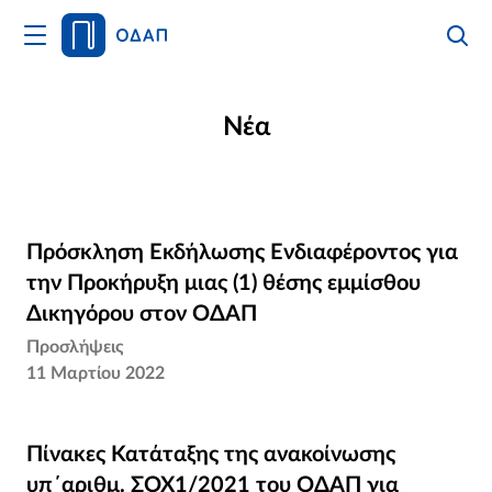
Άνοιγμα
Αναζήτ
Κλείσι
Κυρίως
Αναζήτ
Μενού
Αρχική
Νέα
Οργανισμός
Υπηρεσίες
Πρόσκληση Εκδήλωσης Ενδιαφέροντος για
Πρόσκληση Εκδήλωσης Ενδιαφέροντος για
Νέα
την Προκήρυξη μιας (1) θέσης εμμίσθου
την Προκήρυξη μιας (1) θέσης εμμίσθου
Δικηγόρου στον ΟΔΑΠ
Δικηγόρου στον ΟΔΑΠ
Επικοινωνία
Προσλήψεις
11 Μαρτίου 2022
Πίνακες Κατάταξης της ανακοίνωσης
Πίνακες Κατάταξης της ανακοίνωσης
υπ΄αριθμ. ΣΟΧ1/2021 του ΟΔΑΠ για
υπ΄αριθμ. ΣΟΧ1/2021 του ΟΔΑΠ για