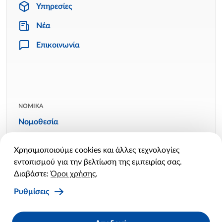
Υπηρεσίες
Νέα
Επικοινωνία
ΝΟΜΙΚΑ
Νομοθεσία
Όροι χρήσης
Χρησιμοποιούμε cookies και άλλες τεχνολογίες
Πολιτική απορρήτου
εντοπισμού για την βελτίωση της εμπειρίας σας.
Πολιτική cookies
Διαβάστε:
Όροι χρήσης
.
Ρυθμίσεις cookies
Ρυθμίσεις
Facebook
Twitter
Linkedin
Instagram
YouTube