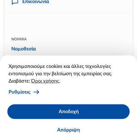
Επικοινωνία
ΝΟΜΙΚΑ
Νομοθεσία
Όροι χρήσης
Χρησιμοποιούμε cookies και άλλες τεχνολογίες
Πολιτική απορρήτου
εντοπισμού για την βελτίωση της εμπειρίας σας.
Πολιτική cookies
Διαβάστε:
Όροι χρήσης
.
Ρυθμίσεις cookies
Ρυθμίσεις
Facebook
Twitter
Linkedin
Instagram
YouTube
Αποδοχή
X
Απόρριψη
© 2026 ΟΔΑΠ