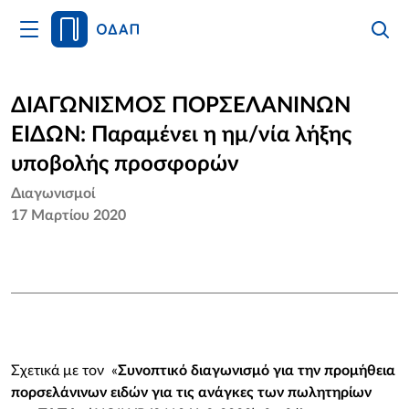
Άνοιγμα
Αναζήτ
Κλείσι
Κυρίως
Αναζήτ
Μενού
Αρχική
ΔΙΑΓΩΝΙΣΜΟΣ ΠΟΡΣΕΛΑΝΙΝΩΝ
ΕΙΔΩΝ: Παραμένει η ημ/νία λήξης
Οργανισμός
υποβολής προσφορών
Υπηρεσίες
Διαγωνισμοί
17 Μαρτίου 2020
Νέα
Επικοινωνία
Σχετικά με τον «
Συνοπτικό διαγωνισμό για την προμήθεια
πορσελάνινων ειδών για τις ανάγκες των πωλητηρίων