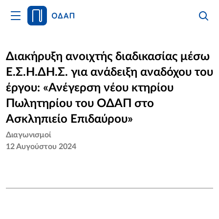
Άνοιγμα
Αναζήτ
Κλείσι
Κυρίως
Αναζήτ
Μενού
Αρχική
Διακήρυξη ανοιχτής διαδικασίας μέσω
Ε.Σ.Η.ΔΗ.Σ. για ανάδειξη αναδόχου του
Οργανισμός
έργου: «Ανέγερση νέου κτηρίου
Υπηρεσίες
Πωλητηρίου του ΟΔΑΠ στο
Ασκληπιείο Επιδαύρου»
Νέα
Διαγωνισμοί
12 Αυγούστου 2024
Επικοινωνία