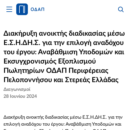
Άνοιγμα
Αναζήτ
Κλείσι
Κυρίως
Αναζήτ
Μενού
Αρχική
Διακήρυξη ανοικτής διαδικασίας μέσω
Ε.Σ.Η.ΔΗ.Σ. για την επιλογή αναδόχου
Οργανισμός
του έργου: Αναβάθμιση Υποδομών και
Υπηρεσίες
Εκσυγχρονισμός Εξοπλισμού
Πωλητηρίων ΟΔΑΠ Περιφέρειας
Νέα
Πελοποννήσου και Στερεάς Ελλάδας
Επικοινωνία
Διαγωνισμοί
28 Ιουνίου 2024
Διακήρυξη ανοικτής διαδικασίας μέσω Ε.Σ.Η.ΔΗ.Σ. για την
επιλογή αναδόχου του έργου: Αναβάθμιση Υποδομών και