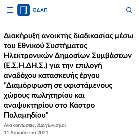
Άνοιγμα
Αναζήτ
Κλείσι
Κυρίως
Αναζήτ
Μενού
Αρχική
Διακήρυξη ανοικτής διαδικασίας μέσω
του Εθνικού Συστήματος
Οργανισμός
Ηλεκτρονικών Δημοσίων Συμβάσεων
Υπηρεσίες
(Ε.Σ.Η.ΔΗ.Σ.) για την επιλογή
αναδόχου κατασκευής έργου
Νέα
"Διαμόρφωση σε υφιστάμενους
Επικοινωνία
χώρους πωλητηρίου και
αναψυκτηρίου στο Κάστρο
Παλαμηδίου"
Ανακοινώσεις
Διαγωνισμοί
11 Αυγούστου 2021