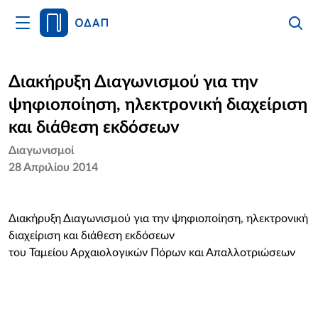
Άνοιγμα
Αναζήτ
Κλείσι
Κυρίως
Αναζήτ
Μενού
Αρχική
Διακήρυξη Διαγωνισμού για την
ψηφιοποίηση, ηλεκτρονική διαχείριση
Οργανισμός
και διάθεση εκδόσεων
Υπηρεσίες
Διαγωνισμοί
28 Απριλίου 2014
Νέα
Επικοινωνία
Διακήρυξη Διαγωνισμού για την ψηφιοποίηση, ηλεκτρονική
διαχείριση και διάθεση εκδόσεων
του Ταμείου Αρχαιολογικών Πόρων και Απαλλοτριώσεων