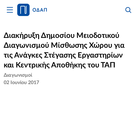
Άνοιγμα
Αναζήτ
Κλείσι
Κυρίως
Αναζήτ
Μενού
Αρχική
Διακήρυξη Δημοσίου Μειοδοτικού
Διαγωνισμού Μίσθωσης Χώρου για
Οργανισμός
τις Ανάγκες Στέγασης Εργαστηρίων
Υπηρεσίες
και Κεντρικής Αποθήκης του ΤΑΠ
Διαγωνισμοί
Νέα
02 Ιουνίου 2017
Επικοινωνία