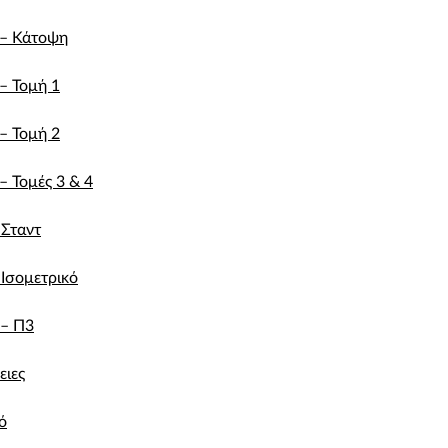
– Κάτοψη
– Τομή 1
– Τομή 2
 Τομές 3 & 4
 Σταντ
 Ισομετρικό
– Π3
ειες
ό