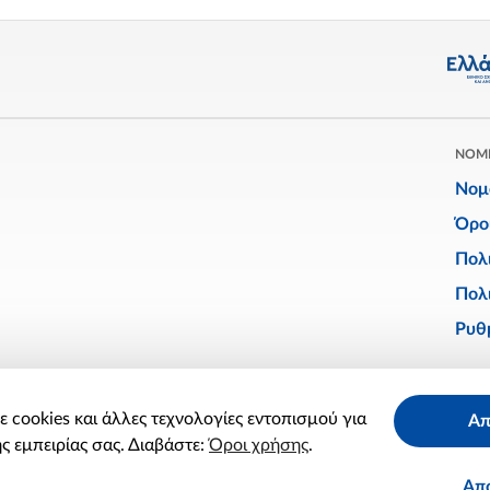
ΝΟΜ
Νομ
Όρο
Πολ
Πολι
Ρυθμ
Facebook
Twitter
Linkedin
Instagram
YouTube
 cookies και άλλες τεχνολογίες εντοπισμού για
Απ
X
ς εμπειρίας σας. Διαβάστε:
Όροι χρήσης
.
Απ