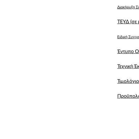
Διακήρυξη Σ
ΤΕΥΔ (σε
Ειδική Συγγ
Έντυπο Ο
Τεχνική Έ
Τιμολόγι
Προϋπολ