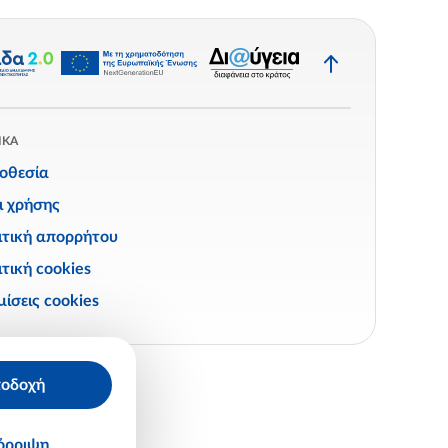
Επιστροφή
στην
κορυφή
ΙΚΑ
οθεσία
ι χρήσης
ιτική απορρήτου
τική cookies
ίσεις cookies
οδοχή
όρριψη