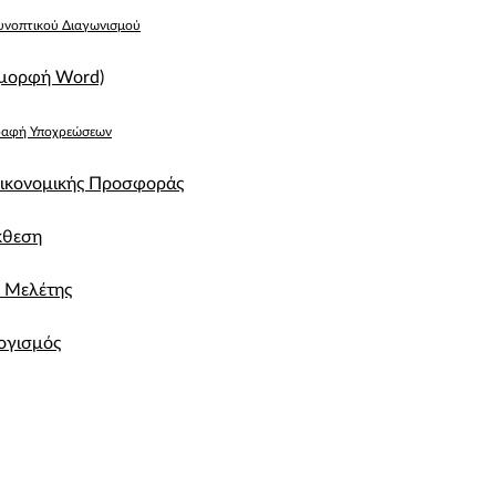
υνοπτικού Διαγωνισμού
 μορφή Word)
ραφή Υποχρεώσεων
ικονομικής Προσφοράς
κθεση
ο Μελέτης
ογισμός