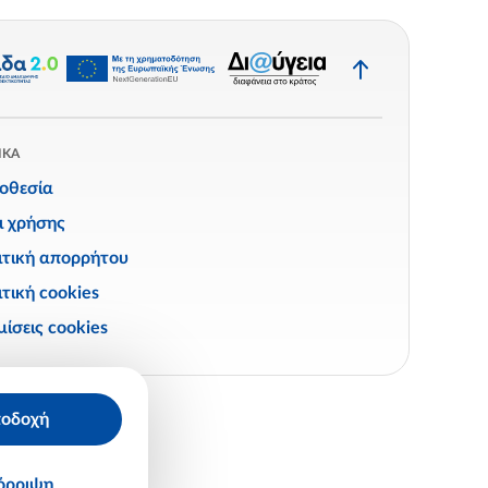
Επιστροφή
στην
κορυφή
ΙΚΑ
οθεσία
ι χρήσης
ιτική απορρήτου
τική cookies
ίσεις cookies
οδοχή
όρριψη