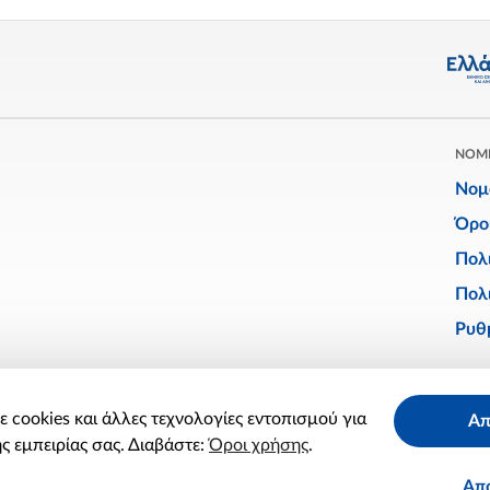
ΝΟΜ
Νομ
Όρο
Πολ
Πολι
Ρυθμ
Facebook
Twitter
Linkedin
Instagram
YouTube
 cookies και άλλες τεχνολογίες εντοπισμού για
Απ
X
ς εμπειρίας σας. Διαβάστε:
Όροι χρήσης
.
Απ