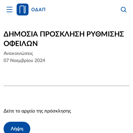
Άνοιγμα
Αναζήτ
Κλείσι
Κυρίως
Αναζήτ
Μενού
Αρχική
ΔΗΜΟΣΙΑ ΠΡΟΣΚΛΗΣΗ ΡΥΘΜΙΣΗΣ
ΟΦΕΙΛΩΝ
Οργανισμός
Ανακοινώσεις
Υπηρεσίες
07 Νοεμβρίου 2024
Νέα
Επικοινωνία
Δείτε το αρχείο της πρόσκλησης
Λήψη