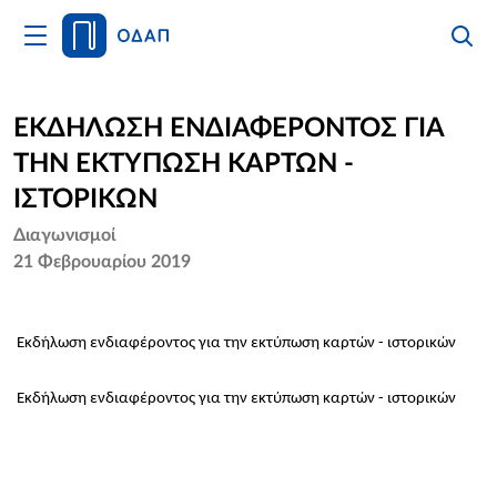
Άνοιγμα
Αναζήτ
Κλείσι
Κυρίως
Αναζήτ
Μενού
Αρχική
ΕΚΔΗΛΩΣΗ ΕΝΔΙΑΦΕΡΟΝΤΟΣ ΓΙΑ
ΤΗΝ ΕΚΤΥΠΩΣΗ ΚΑΡΤΩΝ -
Οργανισμός
ΙΣΤΟΡΙΚΩΝ
Υπηρεσίες
Διαγωνισμοί
21 Φεβρουαρίου 2019
Νέα
Επικοινωνία
Εκδήλωση ενδιαφέροντος για την εκτύπωση καρτών - ιστορικών
Εκδήλωση ενδιαφέροντος για την εκτύπωση καρτών - ιστορικών