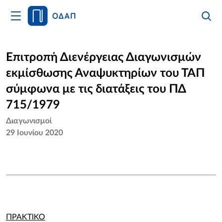
Άνοιγμα
Αναζήτ
Κλείσι
Κυρίως
Αναζήτ
Μενού
Αρχική
Επιτροπή Διενέργειας Διαγωνισμών
εκμίσθωσης Αναψυκτηρίων του ΤΑΠ
Οργανισμός
σύμφωνα με τις διατάξεις του ΠΔ
Υπηρεσίες
715/1979
Διαγωνισμοί
Νέα
29 Ιουνίου 2020
Επικοινωνία
ΠΡΑΚΤΙΚΟ