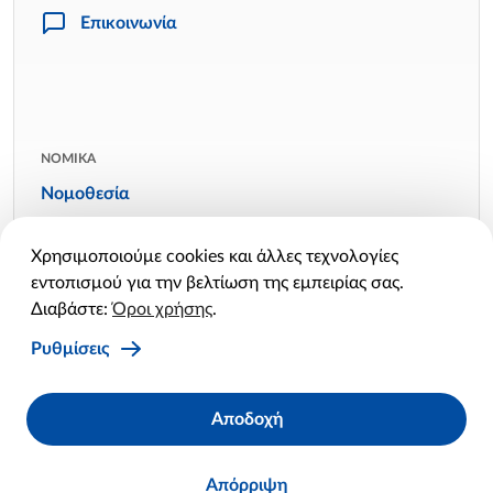
Επικοινωνία
ΝΟΜΙΚΑ
Νομοθεσία
Όροι χρήσης
Χρησιμοποιούμε cookies και άλλες τεχνολογίες
Πολιτική απορρήτου
εντοπισμού για την βελτίωση της εμπειρίας σας.
Πολιτική cookies
Διαβάστε:
Όροι χρήσης
.
Ρυθμίσεις cookies
Ρυθμίσεις
Facebook
Twitter
Linkedin
Instagram
YouTube
Αποδοχή
X
Απόρριψη
© 2026 ΟΔΑΠ