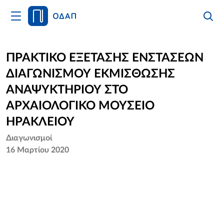
Άνοιγμα
Αναζήτ
Κλείσι
Κυρίως
Αναζήτ
Μενού
Αρχική
ΠΡΑΚΤΙΚΟ ΕΞΕΤΑΣΗΣ ΕΝΣΤΑΣΕΩΝ
ΔΙΑΓΩΝΙΣΜΟΥ ΕΚΜΙΣΘΩΣΗΣ
Οργανισμός
ΑΝΑΨΥΚΤΗΡΙΟΥ ΣΤΟ
Υπηρεσίες
ΑΡΧΑΙΟΛΟΓΙΚΟ ΜΟΥΣΕΙΟ
ΗΡΑΚΛΕΙΟΥ
Νέα
Διαγωνισμοί
16 Μαρτίου 2020
Επικοινωνία