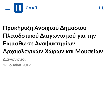
Άνοιγμα
Αναζήτ
Κλείσι
Κυρίως
Αναζήτ
Μενού
Αρχική
Προκήρυξη Ανοιχτού Δημοσίου
Πλειοδοτικού Διαγωνισμού για την
Οργανισμός
Εκμίσθωση Αναψυκτηρίων
Υπηρεσίες
Αρχαιολογικών Χώρων και Μουσείων
Διαγωνισμοί
Νέα
13 Ιουνίου 2017
Επικοινωνία