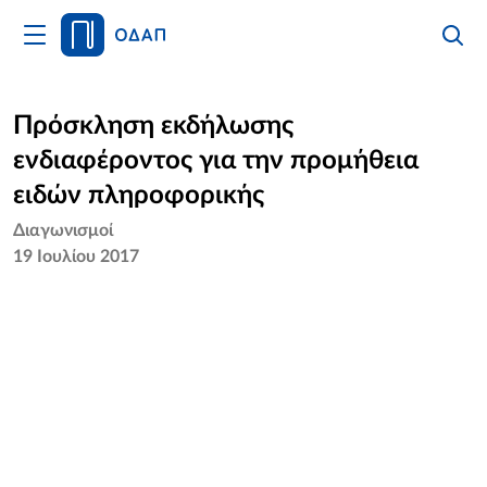
Άνοιγμα
Αναζήτ
Κλείσι
Κυρίως
Αναζήτ
Μενού
Αρχική
Πρόσκληση εκδήλωσης
ενδιαφέροντος για την προμήθεια
Οργανισμός
ειδών πληροφορικής
Υπηρεσίες
Διαγωνισμοί
19 Ιουλίου 2017
Νέα
Επικοινωνία