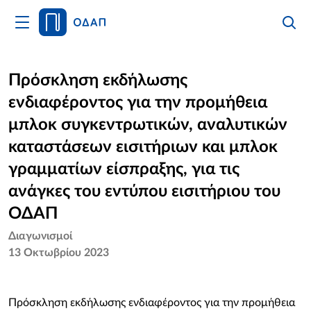
Άνοιγμα
Αναζήτ
Κλείσι
Κυρίως
Αναζήτ
Μενού
Αρχική
Πρόσκληση εκδήλωσης
ενδιαφέροντος για την προμήθεια
Οργανισμός
μπλοκ συγκεντρωτικών, αναλυτικών
Υπηρεσίες
καταστάσεων εισιτήριων και μπλοκ
γραμματίων είσπραξης, για τις
Νέα
ανάγκες του εντύπου εισιτήριου του
Επικοινωνία
ΟΔΑΠ
Διαγωνισμοί
13 Οκτωβρίου 2023
Πρόσκληση εκδήλωσης ενδιαφέροντος για την προμήθεια