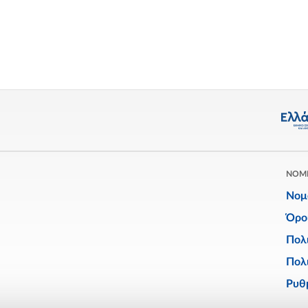
ΝΟΜ
Νομ
Όρο
Πολ
Πολι
Ρυθμ