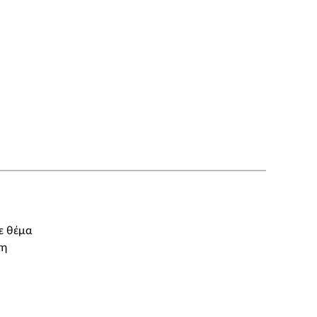
ε θέμα
τη