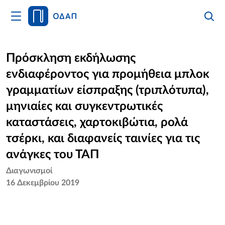
Άνοιγμα
Αναζήτ
Κλείσι
Κυρίως
Αναζήτ
Μενού
Αρχική
Πρόσκληση εκδήλωσης
ενδιαφέροντος για προμήθεια μπλοκ
Οργανισμός
γραμματίων είσπραξης (τριπλότυπα),
Υπηρεσίες
μηνιαίες και συγκεντρωτικές
καταστάσεις, χαρτοκιβώτια, ρολά
Νέα
τσέρκι, και διαφανείς ταινίες για τις
Επικοινωνία
ανάγκες του ΤΑΠ
Διαγωνισμοί
16 Δεκεμβρίου 2019