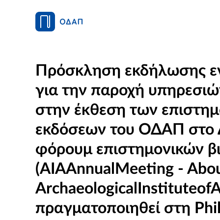
Πρόσκληση εκδήλωσης ε
για την παροχή υπηρεσιώ
στην έκθεση των επιστη
εκδόσεων του ΟΔΑΠ στο 
φόρουμ επιστημονικών β
(AIAAnnualMeeting - Abo
ArchaeologicalInstituteof
πραγματοποιηθεί στη Phil