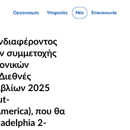
Οργανισμός
Υπηρεσίες
Νέα
Επικοινωνία
νδιαφέροντος
ν συμμετοχής
μονικών
Διεθνές
ιβλίων 2025
ut-
America), που θα
adelphia 2-