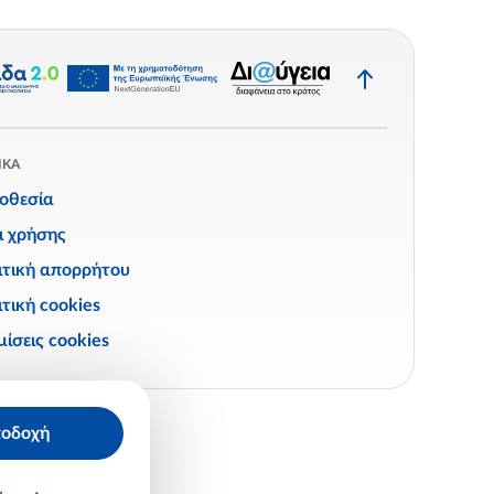
Επιστροφή
στην
κορυφή
ΙΚΑ
οθεσία
ι χρήσης
ιτική απορρήτου
τική cookies
ίσεις cookies
οδοχή