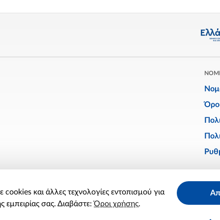
ΝΟΜ
Νομ
Όρο
Πολ
Πολι
Ρυθμ
Facebook
Twitter
Linkedin
Instagram
YouTube
 cookies και άλλες τεχνολογίες εντοπισμού για
Απ
X
ς εμπειρίας σας. Διαβάστε:
Όροι χρήσης
.