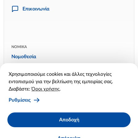
Επικοινωνία
ΝΟΜΙΚΑ
Νομοθεσία
Όροι χρήσης
Χρησιμοποιούμε cookies και άλλες τεχνολογίες
Πολιτική απορρήτου
εντοπισμού για την βελτίωση της εμπειρίας σας.
Πολιτική cookies
Διαβάστε:
Όροι χρήσης
.
Ρυθμίσεις cookies
Ρυθμίσεις
Facebook
Twitter
Linkedin
Instagram
YouTube
Αποδοχή
X