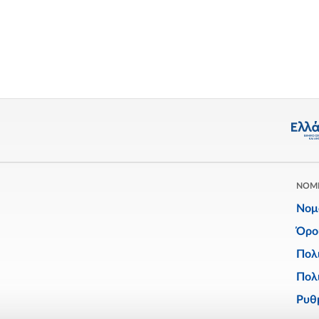
ΝΟΜ
Νομ
Όρο
Πολ
Πολι
Ρυθμ