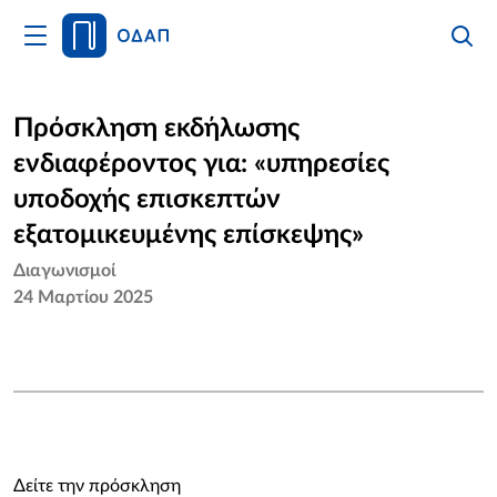
Άνοιγμα
Αναζήτ
Κλείσι
Κυρίως
Αναζήτ
Μενού
Αρχική
Πρόσκληση εκδήλωσης
ενδιαφέροντος για: «υπηρεσίες
Οργανισμός
υποδοχής επισκεπτών
Υπηρεσίες
εξατομικευμένης επίσκεψης»
Διαγωνισμοί
Νέα
24 Μαρτίου 2025
Επικοινωνία
Δείτε την πρόσκληση