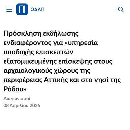
Άνοιγμα
Αναζήτ
Κλείσι
Κυρίως
Αναζήτ
Μενού
Αρχική
Πρόσκληση εκδήλωσης
ενδιαφέροντος για «υπηρεσία
Οργανισμός
υποδοχής επισκεπτών
Υπηρεσίες
εξατομικευμένης επίσκεψης στους
αρχαιολογικούς χώρους της
Νέα
περιφέρειας Αττικής και στο νησί της
Επικοινωνία
Ρόδου»
Διαγωνισμοί
08 Απριλίου 2026