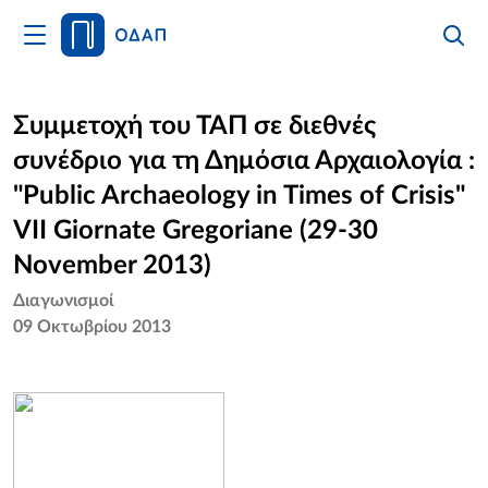
Άνοιγμα
Αναζήτ
Κλείσι
Κυρίως
Αναζήτ
Μενού
Αρχική
Συμμετοχή του ΤΑΠ σε διεθνές
συνέδριο για τη Δημόσια Αρχαιολογία :
Οργανισμός
"Public Archaeology in Times of Crisis"
Υπηρεσίες
VII Giornate Gregoriane (29-30
November 2013)
Νέα
Διαγωνισμοί
09 Οκτωβρίου 2013
Επικοινωνία