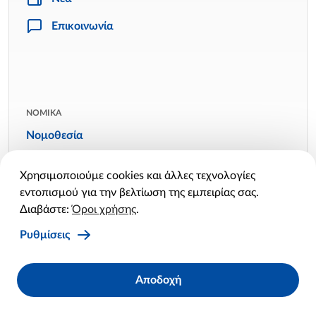
Επικοινωνία
ΝΟΜΙΚΑ
Νομοθεσία
Όροι χρήσης
Χρησιμοποιούμε cookies και άλλες τεχνολογίες
Πολιτική απορρήτου
εντοπισμού για την βελτίωση της εμπειρίας σας.
Πολιτική cookies
Διαβάστε:
Όροι χρήσης
.
Ρυθμίσεις cookies
Ρυθμίσεις
Facebook
Twitter
Linkedin
Instagram
YouTube
Αποδοχή
X