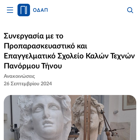
Άνοιγμα
Αναζήτ
Κλείσι
Κυρίως
Αναζήτ
Μενού
Αρχική
Συνεργασία με το
Προπαρασκευαστικό και
Οργανισμός
Επαγγελματικό Σχολείο Καλών Τεχνών
Υπηρεσίες
Πανόρμου Τήνου
Ανακοινώσεις
Νέα
26 Σεπτεμβρίου 2024
Επικοινωνία