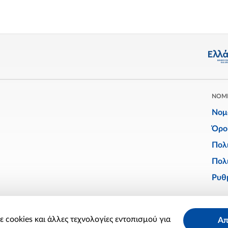
ΝΟΜ
Νομ
Όρο
Πολ
Πολι
Ρυθμ
Facebook
Twitter
Linkedin
Instagram
YouTube
 cookies και άλλες τεχνολογίες εντοπισμού για
Απ