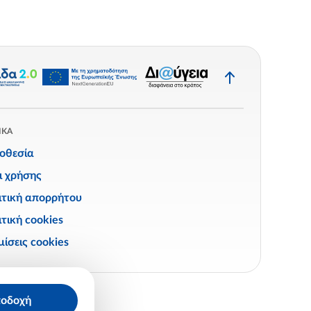
Επιστροφή
στην
κορυφή
ΙΚΑ
οθεσία
ι χρήσης
ιτική απορρήτου
τική cookies
ίσεις cookies
οδοχή