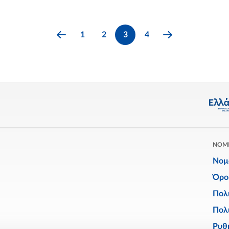
1
2
3
4
ΝΟΜ
Νομ
Όρο
Πολ
Πολι
Ρυθμ