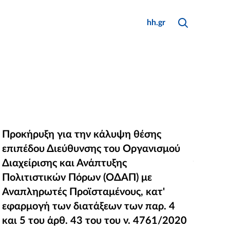
Αναζήτηση
Κλείσιμο
hh.gr
Αναζήτησης
Προκήρυξη για την κάλυψη θέσης
Προκήρυξη για την κάλυψη θέσης
επιπέδου Διεύθυνσης του Οργανισμού
επιπέδου Διεύθυνσης του Οργανισμού
Διαχείρισης και Ανάπτυξης Πολιτιστικών
Διαχείρισης και Ανάπτυξης
Πόρων (ΟΔΑΠ) με Αναπληρωτές
Πολιτιστικών Πόρων (ΟΔΑΠ) με
Προϊσταμένους, κατ' εφαρμογή των
Αναπληρωτές Προϊσταμένους, κατ'
διατάξεων των παρ. 4 και 5 του άρθ. 43
εφαρμογή των διατάξεων των παρ. 4
του του ν. 4761/2020
και 5 του άρθ. 43 του του ν. 4761/2020