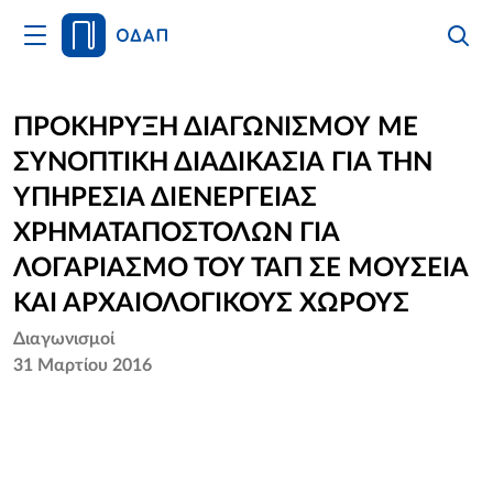
Άνοιγμα
Αναζήτ
Κλείσι
Κυρίως
Αναζήτ
Μενού
Αρχική
ΠΡΟΚΗΡΥΞΗ ΔΙΑΓΩΝΙΣΜΟΥ ΜΕ
ΣΥΝΟΠΤΙΚΗ ΔΙΑΔΙΚΑΣΙΑ ΓΙΑ ΤΗΝ
Οργανισμός
ΥΠΗΡΕΣΙΑ ΔΙΕΝΕΡΓΕΙΑΣ
Υπηρεσίες
ΧΡΗΜΑΤΑΠΟΣΤΟΛΩΝ ΓΙΑ
ΛΟΓΑΡΙΑΣΜΟ ΤΟΥ ΤΑΠ ΣΕ ΜΟΥΣΕΙΑ
Νέα
ΚΑΙ ΑΡΧΑΙΟΛΟΓΙΚΟΥΣ ΧΩΡΟΥΣ
Επικοινωνία
Διαγωνισμοί
31 Μαρτίου 2016