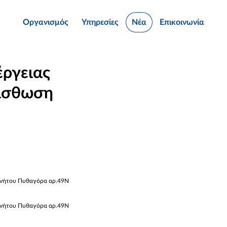
Οργανισμός
Υπηρεσίες
Νέα
Επικοινωνία
έργειας
μίσθωση
κινήτου Πυθαγόρα αρ.49Ν
κινήτου Πυθαγόρα αρ.49Ν