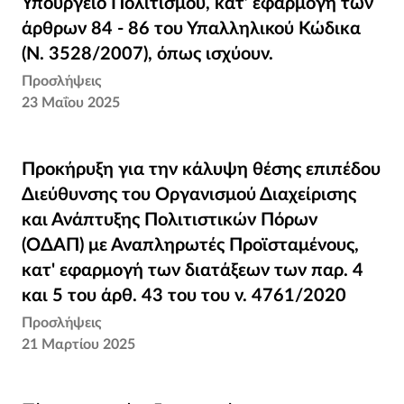
Πολιτισμού, κατ’ εφαρμογή των άρθρων 84 -
Υπουργείο Πολιτισμού, κατ’ εφαρμογή των
86 του Υπαλληλικού Κώδικα (Ν. 3528/2007),
άρθρων 84 - 86 του Υπαλληλικού Κώδικα
όπως ισχύουν.
(Ν. 3528/2007), όπως ισχύουν.
Προσλήψεις
23 Μαΐου 2025
Προκήρυξη για την κάλυψη θέσης επιπέδου
Προκήρυξη για την κάλυψη θέσης επιπέδου
Διεύθυνσης του Οργανισμού Διαχείρισης και
Διεύθυνσης του Οργανισμού Διαχείρισης
Ανάπτυξης Πολιτιστικών Πόρων (ΟΔΑΠ) με
και Ανάπτυξης Πολιτιστικών Πόρων
Αναπληρωτές Προϊσταμένους, κατ'
(ΟΔΑΠ) με Αναπληρωτές Προϊσταμένους,
εφαρμογή των διατάξεων των παρ. 4 και 5
κατ' εφαρμογή των διατάξεων των παρ. 4
του άρθ. 43 του του ν. 4761/2020
και 5 του άρθ. 43 του του ν. 4761/2020
Προσλήψεις
21 Μαρτίου 2025