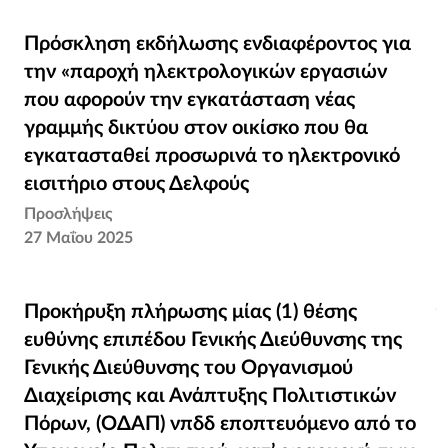
Πρόσκληση εκδήλωσης ενδιαφέροντος για
Πρόσκληση εκδήλωσης ενδιαφέροντος για
την «παροχή ηλεκτρολογικών εργασιών που
την «παροχή ηλεκτρολογικών εργασιών
αφορούν την εγκατάσταση νέας γραμμής
που αφορούν την εγκατάσταση νέας
δικτύου στον οικίσκο που θα εγκατασταθεί
γραμμής δικτύου στον οικίσκο που θα
προσωρινά το ηλεκτρονικό εισιτήριο στους
εγκατασταθεί προσωρινά το ηλεκτρονικό
Δελφούς
εισιτήριο στους Δελφούς
Προσλήψεις
27 Μαΐου 2025
Προκήρυξη πλήρωσης μίας (1) θέσης ευθύνης
Προκήρυξη πλήρωσης μίας (1) θέσης
επιπέδου Γενικής Διεύθυνσης της Γενικής
ευθύνης επιπέδου Γενικής Διεύθυνσης της
Διεύθυνσης του Οργανισμού Διαχείρισης και
Γενικής Διεύθυνσης του Οργανισμού
Ανάπτυξης Πολιτιστικών Πόρων, (ΟΔΑΠ)
Διαχείρισης και Ανάπτυξης Πολιτιστικών
νπδδ εποπτευόμενο από το Υπουργείο
Πόρων, (ΟΔΑΠ) νπδδ εποπτευόμενο από το