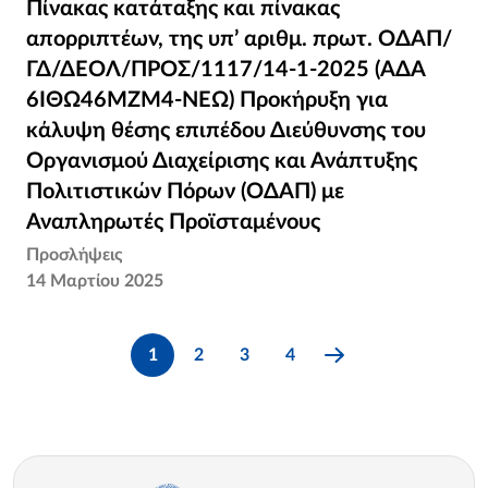
Πίνακας κατάταξης και πίνακας
Πίνακας κατάταξης και πίνακας
απορριπτέων, της υπ’ αριθμ. πρωτ. ΟΔΑΠ/
απορριπτέων, της υπ’ αριθμ. πρωτ. ΟΔΑΠ/
ΓΔ/ΔΕΟΛ/ΠΡΟΣ/1117/14-1-2025 (ΑΔΑ
ΓΔ/ΔΕΟΛ/ΠΡΟΣ/1117/14-1-2025 (ΑΔΑ
6ΙΘΩ46ΜΖΜ4-ΝΕΩ) Προκήρυξη για κάλυψη
6ΙΘΩ46ΜΖΜ4-ΝΕΩ) Προκήρυξη για
θέσης επιπέδου Διεύθυνσης του Οργανισμού
κάλυψη θέσης επιπέδου Διεύθυνσης του
Διαχείρισης και Ανάπτυξης Πολιτιστικών
Οργανισμού Διαχείρισης και Ανάπτυξης
Πόρων (ΟΔΑΠ) με Αναπληρωτές
Πολιτιστικών Πόρων (ΟΔΑΠ) με
Προϊσταμένους
Αναπληρωτές Προϊσταμένους
Προσλήψεις
14 Μαρτίου 2025
1
2
3
4