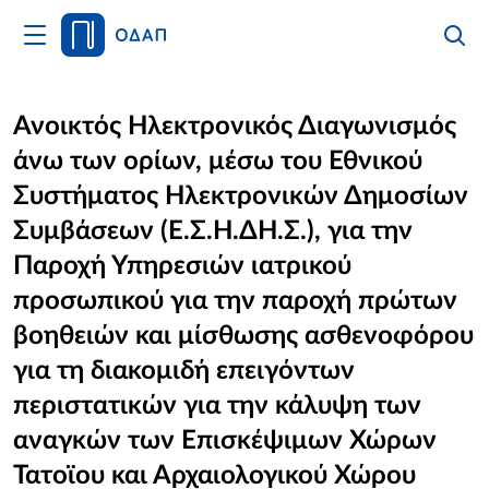
Άνοιγμα
Αναζήτ
Κλείσι
Κυρίως
Αναζήτ
Μενού
Αρχική
Ανοικτός Ηλεκτρονικός Διαγωνισμός
άνω των ορίων, μέσω του Εθνικού
Οργανισμός
Συστήματος Ηλεκτρονικών Δημοσίων
Υπηρεσίες
Συμβάσεων (Ε.Σ.Η.ΔΗ.Σ.), για την
Παροχή Υπηρεσιών ιατρικού
Νέα
προσωπικού για την παροχή πρώτων
Επικοινωνία
βοηθειών και μίσθωσης ασθενοφόρου
για τη διακομιδή επειγόντων
περιστατικών για την κάλυψη των
αναγκών των Επισκέψιμων Χώρων
Τατοϊου και Αρχαιολογικού Χώρου