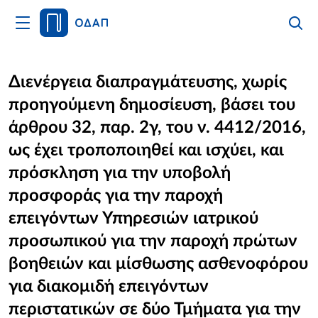
Άνοιγμα
Αναζήτ
Κλείσι
Κυρίως
Αναζήτ
Μενού
Αρχική
Διενέργεια διαπραγμάτευσης, χωρίς
προηγούμενη δημοσίευση, βάσει του
Οργανισμός
άρθρου 32, παρ. 2γ, του ν. 4412/2016,
Υπηρεσίες
ως έχει τροποποιηθεί και ισχύει, και
πρόσκληση για την υποβολή
Νέα
προσφοράς για την παροχή
Επικοινωνία
επειγόντων Υπηρεσιών ιατρικού
προσωπικού για την παροχή πρώτων
βοηθειών και μίσθωσης ασθενοφόρου
για διακομιδή επειγόντων
περιστατικών σε δύο Τμήματα για την