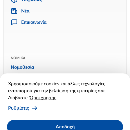
Νέα
Επικοινωνία
ΝΟΜΙΚΑ
Νομοθεσία
Όροι χρήσης
Χρησιμοποιούμε cookies και άλλες τεχνολογίες
Πολιτική απορρήτου
εντοπισμού για την βελτίωση της εμπειρίας σας.
Πολιτική cookies
Διαβάστε:
Όροι χρήσης
.
Ρυθμίσεις cookies
Ρυθμίσεις
Facebook
Twitter
Linkedin
Instagram
YouTube
Αποδοχή