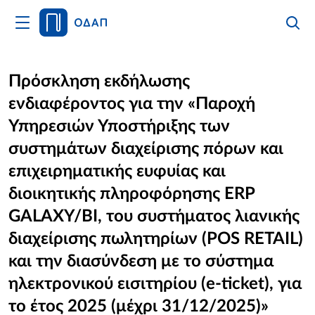
Άνοιγμα
Αναζήτ
Κλείσι
Κυρίως
Αναζήτ
Μενού
Αρχική
Πρόσκληση εκδήλωσης
ενδιαφέροντος για την «Παροχή
Οργανισμός
Υπηρεσιών Υποστήριξης των
Υπηρεσίες
συστημάτων διαχείρισης πόρων και
επιχειρηματικής ευφυίας και
Νέα
διοικητικής πληροφόρησης ERP
Επικοινωνία
GALAXY/BI, του συστήματος λιανικής
διαχείρισης πωλητηρίων (POS RETAIL)
και την διασύνδεση με το σύστημα
ηλεκτρονικού εισιτηρίου (e-ticket), για
το έτος 2025 (μέχρι 31/12/2025)»