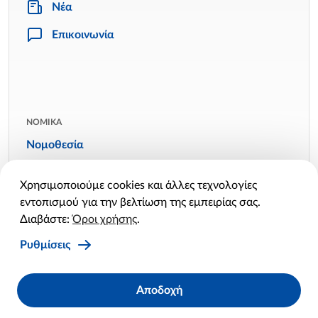
Νέα
Επικοινωνία
ΝΟΜΙΚΑ
Νομοθεσία
Όροι χρήσης
Χρησιμοποιούμε cookies και άλλες τεχνολογίες
Πολιτική απορρήτου
εντοπισμού για την βελτίωση της εμπειρίας σας.
Πολιτική cookies
Διαβάστε:
Όροι χρήσης
.
Ρυθμίσεις cookies
Ρυθμίσεις
Facebook
Twitter
Linkedin
Instagram
YouTube
Αποδοχή
X