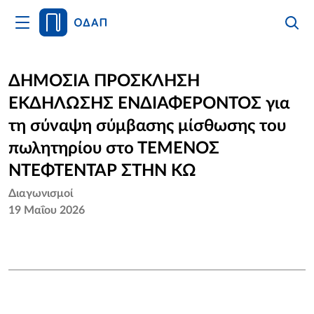
Άνοιγμα
Αναζήτ
Κλείσι
Κυρίως
Αναζήτ
Μενού
Αρχική
ΔΗΜΟΣΙΑ ΠΡΟΣΚΛΗΣΗ
ΕΚΔΗΛΩΣΗΣ ΕΝΔΙΑΦΕΡΟΝΤΟΣ για
Οργανισμός
τη σύναψη σύμβασης μίσθωσης του
Υπηρεσίες
πωλητηρίου στο ΤΕΜΕΝΟΣ
ΝΤΕΦΤΕΝΤΑΡ ΣΤΗΝ ΚΩ
Νέα
Διαγωνισμοί
19 Μαΐου 2026
Επικοινωνία