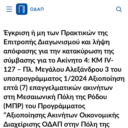
Άνοιγμα
Αναζήτ
Κλείσι
Κυρίως
Αναζήτ
Μενού
Αρχική
Έγκριση ή μη των Πρακτικών της
Επιτροπής Διαγωνισμού και λήψη
Οργανισμός
απόφασης για την κατακύρωση της
Υπηρεσίες
σύμβασης για το Ακίνητο 4: ΚΜ IV-
127 – Πλ. Μεγάλου Αλεξάνδρου 3 του
Νέα
υποπρογράμματος 1/2024 Αξιοποίηση
Επικοινωνία
επτά (7) επαγγελματικών ακινήτων
στη Μεσαιωνική Πόλη της Ρόδου
(ΜΠΡ) του Προγράμματος
‘’Αξιοποίησης Ακινήτων Οικονομικής
Διαχείρισης ΟΔΑΠ στην Πόλη της